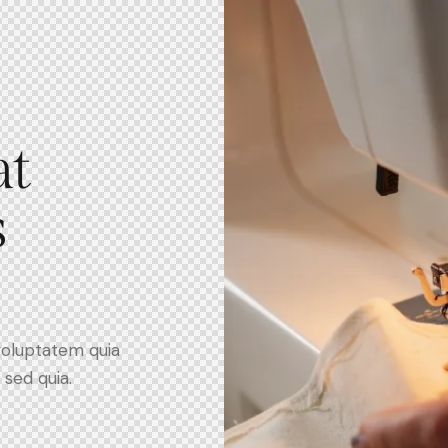
at
s
voluptatem quia
 sed quia.