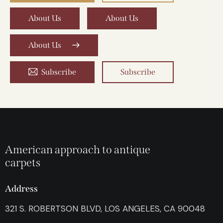
About Us
About Us
About Us
Subscribe
Subscribe
American approach to antique
carpets
Address
321 S. ROBERTSON BLVD, LOS ANGELES, CA 90048