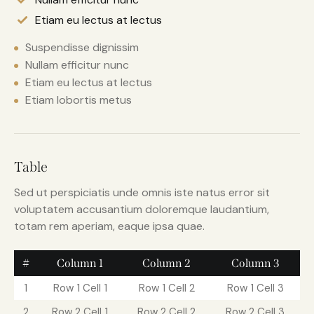
Etiam eu lectus at lectus
Suspendisse dignissim
Nullam efficitur nunc
Etiam eu lectus at lectus
Etiam lobortis metus
Table
Sed ut perspiciatis unde omnis iste natus error sit
voluptatem accusantium doloremque laudantium,
totam rem aperiam, eaque ipsa quae.
#
Column 1
Column 2
Column 3
1
Row 1 Cell 1
Row 1 Cell 2
Row 1 Cell 3
2
Row 2 Cell 1
Row 2 Cell 2
Row 2 Cell 3